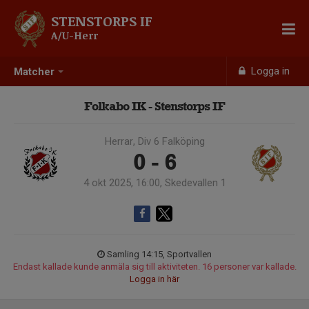
STENSTORPS IF
A/U-Herr
Logga in
Matcher
Folkabo IK - Stenstorps IF
Herrar, Div 6 Falköping
0 - 6
4 okt 2025, 16:00, Skedevallen 1
Samling 14:15, Sportvallen
Endast kallade kunde anmäla sig till aktiviteten. 16 personer var kallade.
Logga in här