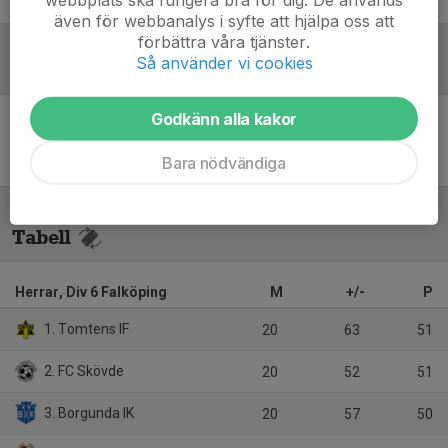
även för webbanalys i syfte att hjälpa oss att
förbättra våra tjänster.
Så använder vi cookies
Referat
Godkänn alla kakor
Inget referat skrivet
Bara nödvändiga
Tabell
Herrar, Div 6 Falköping
M
+/-
P
1. Tomtens IF
20
63
51
2. FC Skövde
20
52
51
3. Borgunda IK
20
57
50