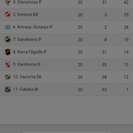
4. Stenstorps IF
20
31
42
5. Vretens BK
20
3
29
6. Kinnarp-Slutarps IF
20
-2
28
7. Sandhems IF
20
-8
19
8. Norra Fågelås IF
20
-31
19
9. Varnhems IF
20
-35
15
10. Vartofta SK
20
-38
12
11. Folkabo IK
20
-92
1