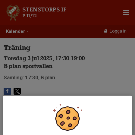
STENSTORPS IF
P 11/12
Logga in
Kalender
Träning
Torsdag 3 jul 2025, 17:30-19:00
B plan sportvallen
Samling: 17:30, B plan