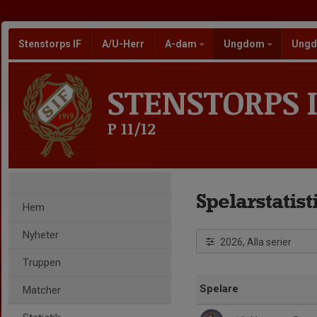
Stenstorps IF
A/U-Herr
A-dam
Ungdom
Ungd
STENSTORPS I
P 11/12
Spelarstatist
Hem
Nyheter
2026, Alla serier
Truppen
Spelare
Matcher