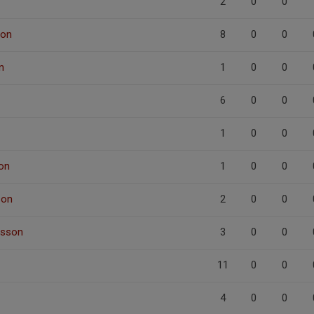
2
0
0
son
8
0
0
n
1
0
0
6
0
0
1
0
0
on
1
0
0
son
2
0
0
fsson
3
0
0
11
0
0
4
0
0