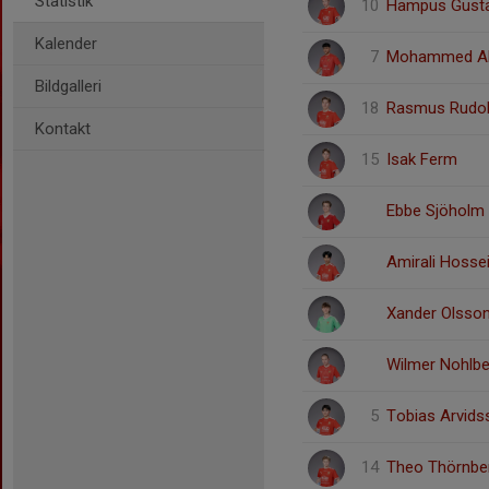
Statistik
10
Hampus Gust
Kalender
7
Mohammed Al
Bildgalleri
18
Rasmus Rudo
Kontakt
15
Isak Ferm
Ebbe Sjöholm
Amirali Hosse
Xander Olsso
Wilmer Nohlbe
5
Tobias Arvids
14
Theo Thörnbe