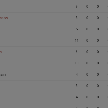
9
0
0
rsson
8
0
0
5
0
0
11
0
0
m
6
0
0
10
0
0
aini
4
0
0
8
0
0
4
0
0