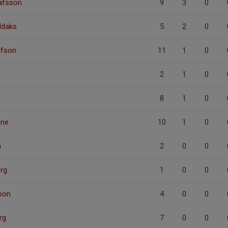
afsson
9
3
0
daks
5
2
0
lfson
11
1
0
2
1
0
8
1
0
ine
10
1
0
n
2
0
0
rg
1
0
0
son
4
0
0
rg
7
0
0