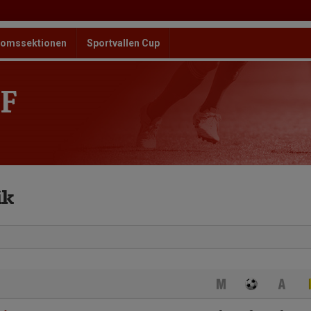
omssektionen
Sportvallen Cup
F
ik