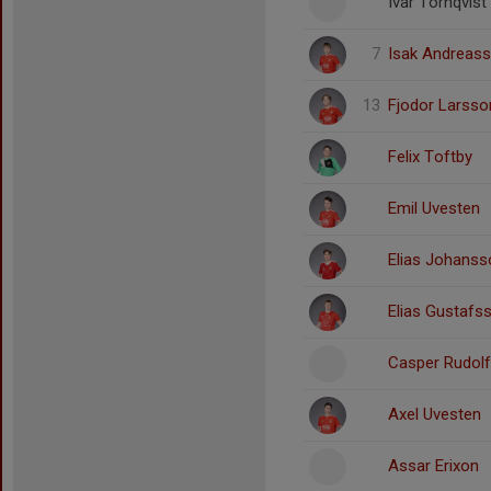
Ivar Törnqvist
7
Isak Andreas
13
Fjodor Larsso
Felix Toftby
Emil Uvesten
Elias Johanss
Elias Gustafs
Casper Rudol
Axel Uvesten
Assar Erixon