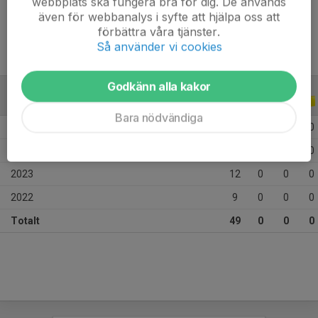
webbplats ska fungera bra för dig. De används
Ålder
14 år
även för webbanalys i syfte att hjälpa oss att
förbättra våra tjänster.
Så använder vi cookies
Godkänn alla kakor
ALLA SERIER
ALLA ÅR
Bara nödvändiga
2026
12
0
0
0
2024
16
0
0
0
2023
12
0
0
0
2022
9
0
0
0
Totalt
49
0
0
0