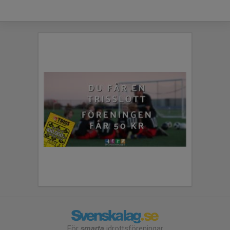
För
smarta
idrottsföreningar