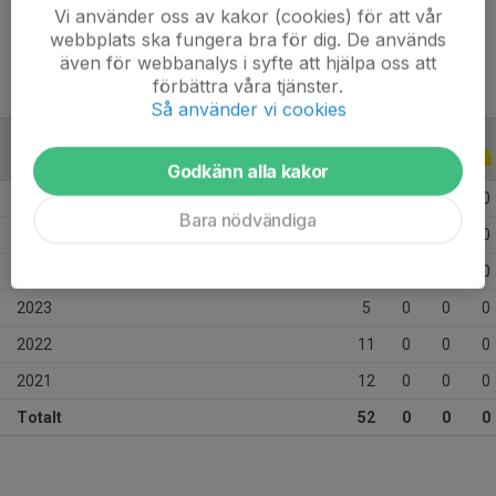
Ålder
15 år
Vi använder oss av kakor (cookies) för att vår
webbplats ska fungera bra för dig. De används
även för webbanalys i syfte att hjälpa oss att
förbättra våra tjänster.
Så använder vi cookies
ALLA SERIER
ALLA ÅR
Godkänn alla kakor
2026
10
0
0
0
Bara nödvändiga
2025
1
0
0
0
2024
13
0
0
0
2023
5
0
0
0
2022
11
0
0
0
2021
12
0
0
0
Totalt
52
0
0
0