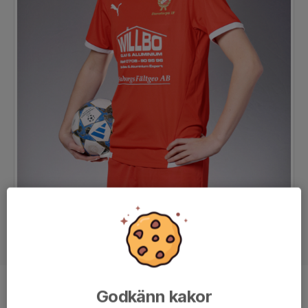
Godkänn kakor
Position
-