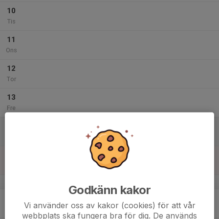
10
Tis
11
Ons
12
Tor
13
Fre
14
Lör
15
Sön
v.8
Godkänn kakor
16
Vi använder oss av kakor (cookies) för att vår
Mån
webbplats ska fungera bra för dig. De används