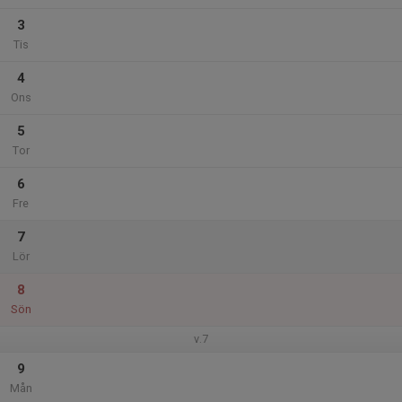
3
Tis
4
Ons
5
Tor
6
Fre
7
Lör
8
Sön
v.7
9
Mån