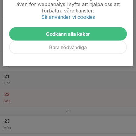
även för webbanalys i syfte att hjälpa oss att
17
förbättra våra tjänster.
Tis
Så använder vi cookies
18
Ons
Godkänn alla kakor
19
Bara nödvändiga
Tor
20
Fre
21
Lör
22
Sön
v.9
23
Mån