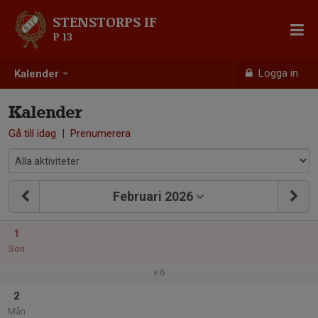
STENSTORPS IF
P 13
Logga in
Kalender
Kalender
Gå till idag
|
Prenumerera
Februari 2026
1
Sön
v.6
2
Mån