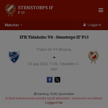
STENSTORPS IF
P 13
Logga in
Matcher
IFK Tidaholm Vit - Stenstorps IF P13
Pojkar Div 9 Falköping
-
23 aug 2025, 11:00, Tidavallen C-
plan
Samling 10:00, Sportvallen
Endast kallade kunde anmäla sig till aktiviteten. 9 personer var kallade.
Logga in här