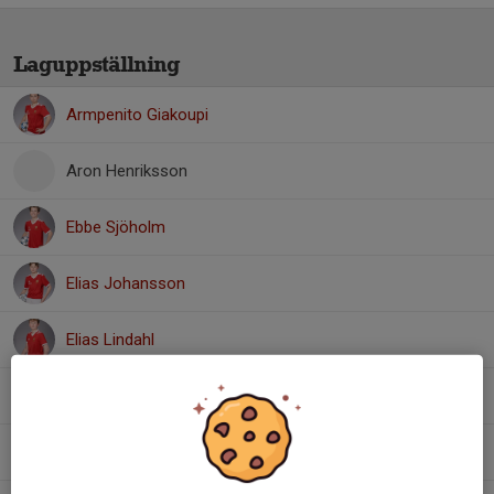
Laguppställning
Armpenito Giakoupi
Aron Henriksson
Ebbe Sjöholm
Elias Johansson
Elias Lindahl
Felix Toftby
Jack Lidberg