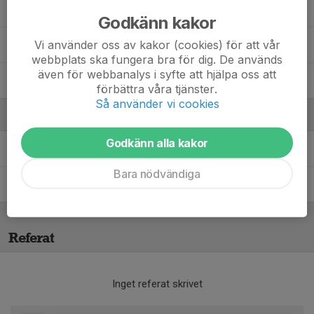
Leon Jonsson
Godkänn kakor
Vi använder oss av kakor (cookies) för att vår
Melvin Andreasson
webbplats ska fungera bra för dig. De används
även för webbanalys i syfte att hjälpa oss att
Wille Åsberg
förbättra våra tjänster.
Så använder vi cookies
Ledare
Godkänn alla kakor
Kristian Jonsson
Ledare P13
Bara nödvändiga
Kristoffer Johansson
Ledare P13
Referat
Inget referat skrivet