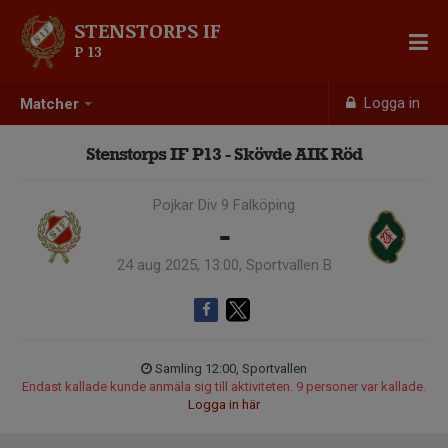
STENSTORPS IF
P 13
Logga in
Matcher
Stenstorps IF P13 - Skövde AIK Röd
Pojkar Div 9 Falköping
-
24 aug 2025, 13:00, Sportvallen B
Samling 12:00, Sportvallen
Endast kallade kunde anmäla sig till aktiviteten. 9 personer var kallade.
Logga in här