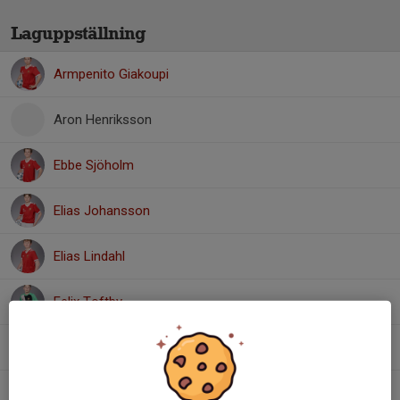
Laguppställning
Armpenito Giakoupi
Aron Henriksson
Ebbe Sjöholm
Elias Johansson
Elias Lindahl
Felix Toftby
Jack Lidberg
Kevin Hellberg