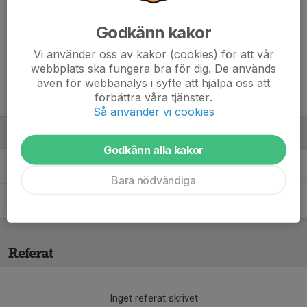
Godkänn kakor
Leon Jonsson
Vi använder oss av kakor (cookies) för att vår
Melvin Andreasson
webbplats ska fungera bra för dig. De används
även för webbanalys i syfte att hjälpa oss att
förbättra våra tjänster.
Wille Åsberg
Så använder vi cookies
Ledare
Godkänn alla kakor
Kristian Jonsson
Ledare P13
Bara nödvändiga
Kristoffer Johansson
Ledare P13
Referat
Inget referat skrivet