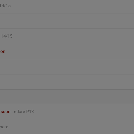
 14/15
P 14/15
son
ansson
Ledare P13
nare