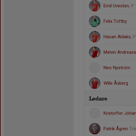
Emil Uvesten
, P
Felix Toftby
Hasan Aldaks
, 
Melvin Andreas
Neo Nyström
Wille Åsberg
Ledare
Kristoffer Joh
Patrik Ågren
Trä