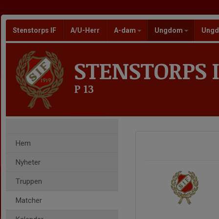
Stenstorps IF
A/U-Herr
A-dam
Ungdom
Ungd
STENSTORPS I
P 13
Hem
Nyheter
Truppen
Matcher