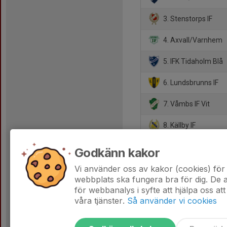
3. Stenstorps IF
4. Axvall/Varnhem
5. IFK Tidaholm Blå
6. Lundsbrunns IF
7. Våmbs IF Vit
8. Källby IF
9. BK Trix
Godkänn kakor
10. Töreboda IK
Vi använder oss av kakor (cookies) för 
webbplats ska fungera bra för dig. De
för webbanalys i syfte att hjälpa oss att
våra tjänster.
Så använder vi cookies