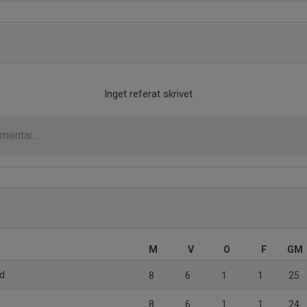
Inget referat skrivet
M
V
O
F
GM
öd
8
6
1
1
25
8
6
1
1
24