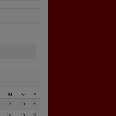
IM
+/-
P
12
13
19
14
10
19