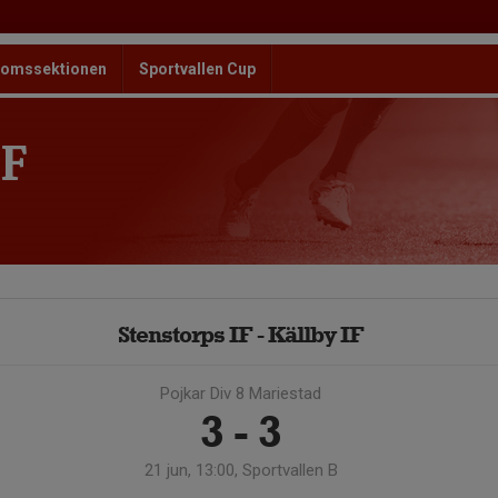
omssektionen
Sportvallen Cup
F
Stenstorps IF - Källby IF
Pojkar Div 8 Mariestad
3 - 3
21 jun, 13:00, Sportvallen B