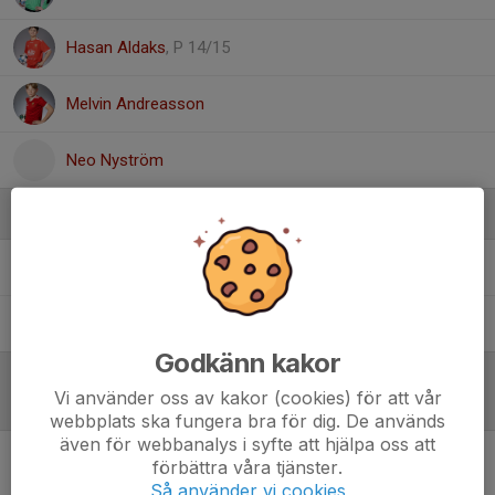
Hasan Aldaks
, P 14/15
Melvin Andreasson
Neo Nyström
Ledare
Kristoffer Johansson
Ledare P13
Patrik Ågren
Tränare
Godkänn kakor
Vi använder oss av kakor (cookies) för att vår
Referat
webbplats ska fungera bra för dig. De används
även för webbanalys i syfte att hjälpa oss att
förbättra våra tjänster.
Inget referat skrivet
Så använder vi cookies