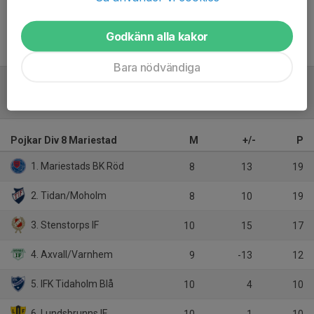
Godkänn alla kakor
Bara nödvändiga
Tabell
Pojkar Div 8 Mariestad
M
+/-
P
1. Mariestads BK Röd
8
13
19
2. Tidan/Moholm
8
10
19
3. Stenstorps IF
10
15
17
4. Axvall/Varnhem
9
-13
12
5. IFK Tidaholm Blå
10
4
10
6. Lundsbrunns IF
10
-1
10