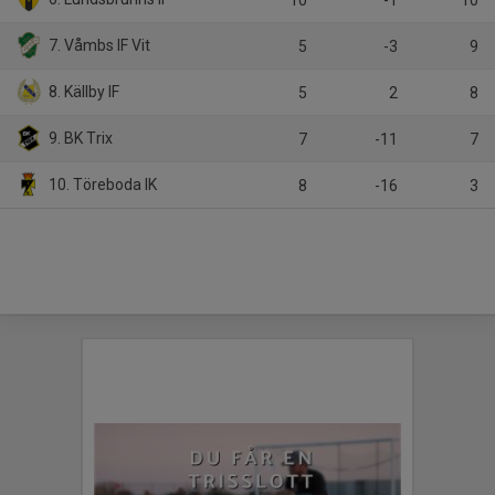
7. Våmbs IF Vit
5
-3
9
8. Källby IF
5
2
8
9. BK Trix
7
-11
7
10. Töreboda IK
8
-16
3