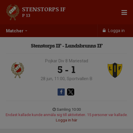
STENSTORPS IF
P 13
Logga in
Matcher
Stenstorps IF - Lundsbrunns IF
Pojkar Div 8 Mariestad
5 - 1
28 jun, 11:00, Sportvallen B
Samling 10:00
Endast kallade kunde anmäla sig till aktiviteten. 15 personer var kallade.
Logga in här