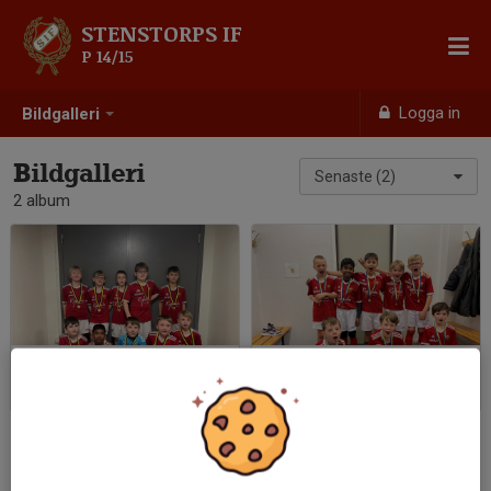
STENSTORPS IF
P 14/15
Logga in
Bildgalleri
Bildgalleri
Senaste (2)
2 album
Igelkotten cup 2023
Christmas Trophy
2023-02-25
|
1 st
2022-12-17
|
1 st