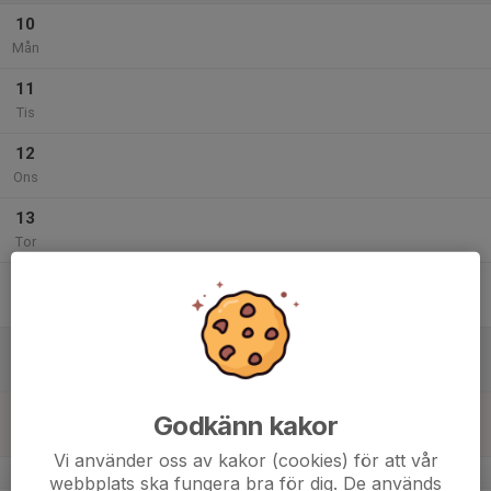
10
Mån
11
Tis
12
Ons
13
Tor
14
Fre
15
Lör
16
Godkänn kakor
Sön
Vi använder oss av kakor (cookies) för att vår
v.8
webbplats ska fungera bra för dig. De används