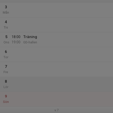
3
Mån
4
Tis
5
18:00
Träning
19:00
Ons
GD-hallen
6
Tor
7
Fre
8
Lör
9
Sön
v.7