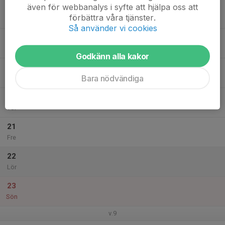
även för webbanalys i syfte att hjälpa oss att
17
förbättra våra tjänster.
Mån
Så använder vi cookies
18
Tis
Godkänn alla kakor
19
18:00
Träning
Bara nödvändiga
19:00
Ons
GD-hallen
20
Tor
21
Fre
22
Lör
23
Sön
v.9