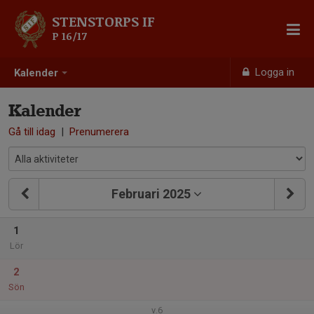
STENSTORPS IF
P 16/17
Logga in
Kalender
Kalender
Gå till idag
|
Prenumerera
Februari 2025
1
Lör
2
Sön
v.6