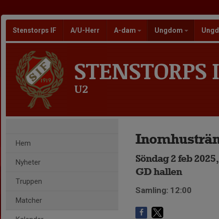
Stenstorps IF
A/U-Herr
A-dam
Ungdom
Ungd
STENSTORPS I
U2
Inomhusträn
Hem
Söndag 2 feb 2025,
Nyheter
GD hallen
Truppen
Samling: 12:00
Matcher