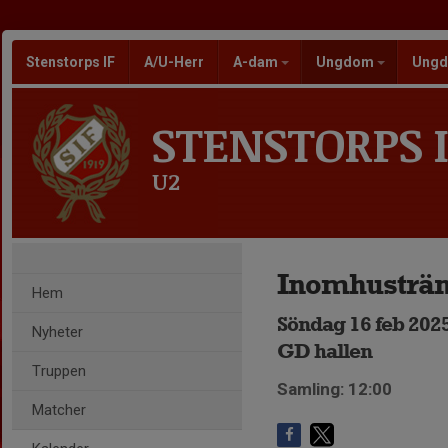
Stenstorps IF
A/U-Herr
A-dam
Ungdom
Ungd
STENSTORPS I
U2
Inomhusträn
Hem
Söndag 16 feb 2025
Nyheter
GD hallen
Truppen
Samling: 12:00
Matcher