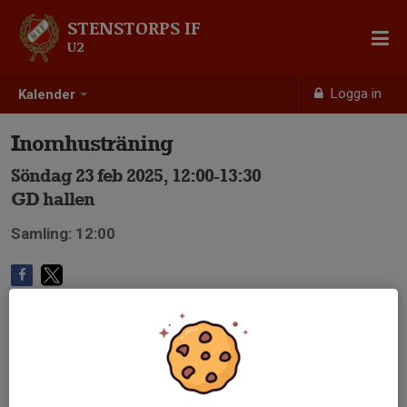
STENSTORPS IF
U2
Logga in
Kalender
Inomhusträning
Söndag 23 feb 2025, 12:00-13:30
GD hallen
Samling: 12:00