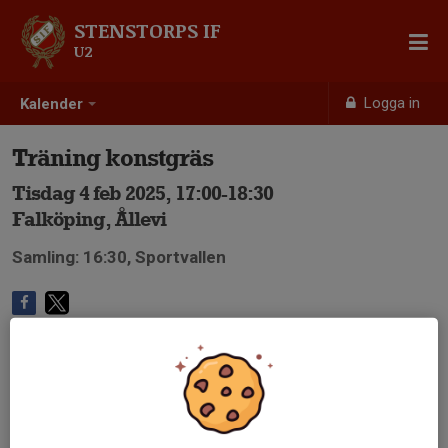
STENSTORPS IF
U2
Logga in
Kalender
Träning konstgräs
Tisdag 4 feb 2025, 17:00-18:30
Falköping, Ållevi
Samling: 16:30, Sportvallen