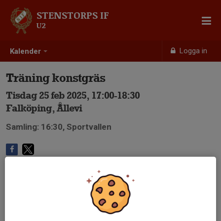
STENSTORPS IF
U2
Logga in
Kalender
Träning konstgräs
Tisdag 25 feb 2025, 17:00-18:30
Falköping, Ållevi
Samling: 16:30, Sportvallen