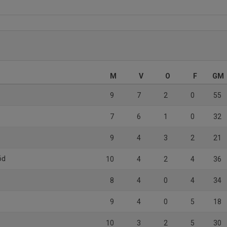
M
V
O
F
GM
9
7
2
0
55
7
6
1
0
32
9
4
3
2
21
öd
10
4
2
4
36
8
4
0
4
34
9
4
0
5
18
10
3
2
5
30