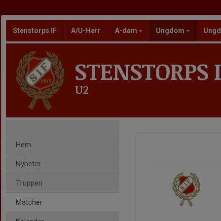
Stenstorps IF
A/U-Herr
A-dam
Ungdom
Ungd
STENSTORPS I
U2
Hem
Nyheter
Truppen
Matcher