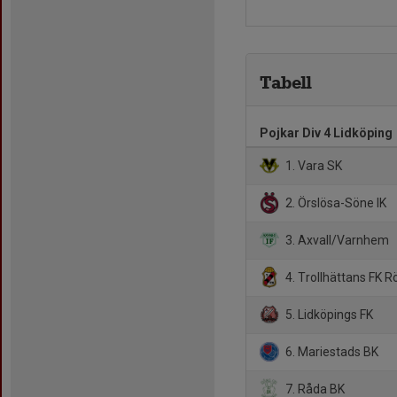
Tabell
Pojkar Div 4 Lidköping
1. Vara SK
2. Örslösa-Söne IK
3. Axvall/Varnhem
4. Trollhättans FK R
5. Lidköpings FK
6. Mariestads BK
7. Råda BK