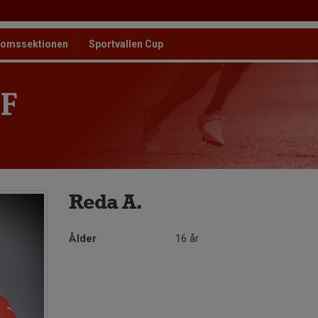
omssektionen
Sportvallen Cup
F
Reda A.
Ålder
16 år