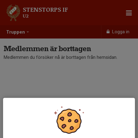
STENSTORPS IF
U2
Logga in
Truppen
Medlemmen är borttagen
Medlemmen du försöker nå är borttagen från hemsidan.