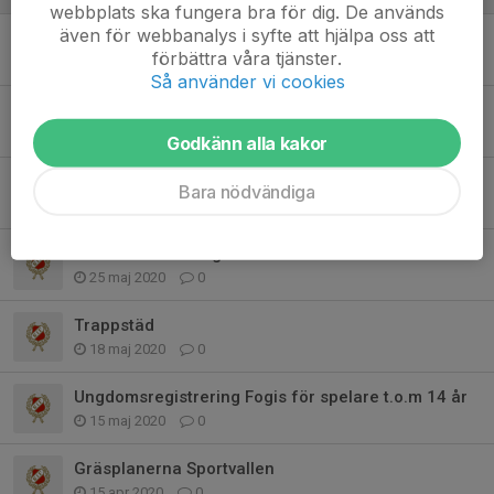
webbplats ska fungera bra för dig. De används
även för webbanalys i syfte att hjälpa oss att
Trappstädning
förbättra våra tjänster.
25 feb 2021
0
Så använder vi cookies
Julkalender
28 okt 2020
0
Godkänn alla kakor
Registrering av ungdomar
Bara nödvändiga
15 jun 2020
0
Domarkvittens Ungdomar
25 maj 2020
0
Trappstäd
18 maj 2020
0
Ungdomsregistrering Fogis för spelare t.o.m 14 år
15 maj 2020
0
Gräsplanerna Sportvallen
15 apr 2020
0