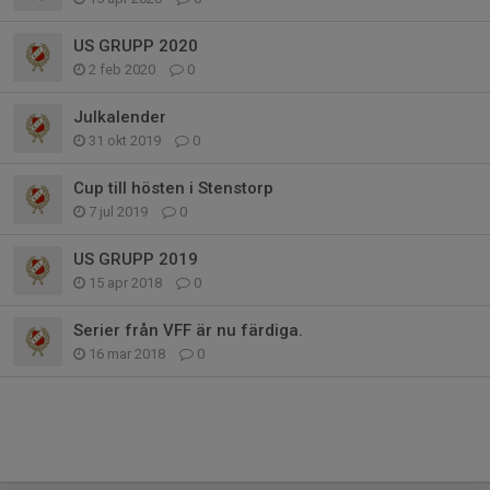
US GRUPP 2020
2 feb 2020
0
Julkalender
31 okt 2019
0
Cup till hösten i Stenstorp
7 jul 2019
0
US GRUPP 2019
15 apr 2018
0
Serier från VFF är nu färdiga.
16 mar 2018
0