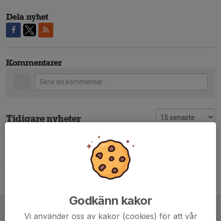
Dela nyhet
Kommentarer
Tidigare nyheter
Utdrag ur Belastningsregistret
30 nov 2021
1
Julkalender
4 nov 2021
0
Godkänn kakor
Idrottsrabatter finns på kansliet
Vi använder oss av kakor (cookies) för att vår
29 mar 2021
0