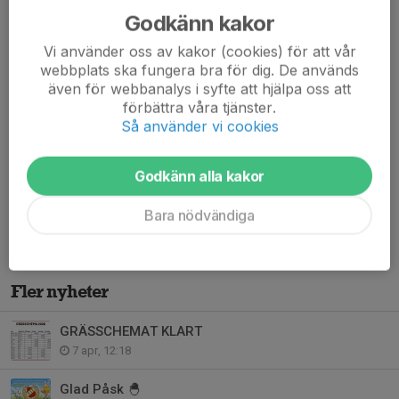
Godkänn kakor
Vi använder oss av kakor (cookies) för att vår
webbplats ska fungera bra för dig. De används
även för webbanalys i syfte att hjälpa oss att
förbättra våra tjänster.
Så använder vi cookies
Vår/Sommarens Idrottsrabatten är på ingång!
Vi är glada att meddela att årets idrottsrabatten har anlänt. Nu
Godkänn alla kakor
kommer häftena att delas ut till alla våra lag i föreningen. Se
fram emot fantastiska erbjudanden och stöd vår...
Bara nödvändiga
Läs mer
Fler nyheter
GRÄSSCHEMAT KLART
7 apr, 12:18
Glad Påsk 🐣