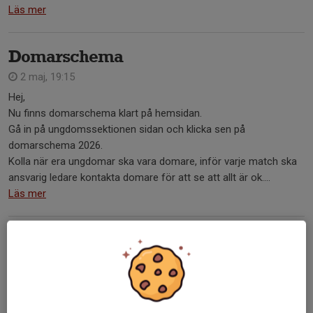
Läs mer
Domarschema
2 maj, 19:15
Hej,
Nu finns domarschema klart på hemsidan.
Gå in på ungdomssektionen sidan och klicka sen på
domarschema 2026.
Kolla när era ungdomar ska vara domare, inför varje match ska
ansvarig ledare kontakta domare för att se att allt är ok....
Läs mer
Vårens idrottsrabatt är här
8 apr, 21:15