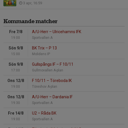
3 apr, 16:59
Kommande matcher
Fre 7/8
A/U-Herr
–
Ulricehamns IFK
19:00
Sportvallen A
Sön 9/8
BK Trix
–
P 13
15:00
Molidens IP
Sön 9/8
Gullspångs IF
–
F 10/11
17:00
Gullmovallen A-plan
Ons 12/8
F 10/11
–
Töreboda IK
19:00
Töreshov A-plan
Ons 12/8
A/U-Herr
–
Dardania IF
19:30
Sportvallen A
Fre 14/8
U2
–
Råda BK
19:00
Sportvallen A