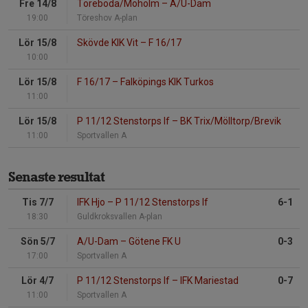
Fre 14/8
Töreboda/Moholm
–
A/U-Dam
19:00
Töreshov A-plan
Lör 15/8
Skövde KIK Vit
–
F 16/17
10:00
Lör 15/8
F 16/17
–
Falköpings KIK Turkos
11:00
Lör 15/8
P 11/12 Stenstorps If
–
BK Trix/Mölltorp/Brevik
11:00
Sportvallen A
Senaste resultat
Tis 7/7
IFK Hjo
–
P 11/12 Stenstorps If
6-1
18:30
Guldkroksvallen A-plan
Sön 5/7
A/U-Dam
–
Götene FK U
0-3
17:00
Sportvallen A
Lör 4/7
P 11/12 Stenstorps If
–
IFK Mariestad
0-7
11:00
Sportvallen A