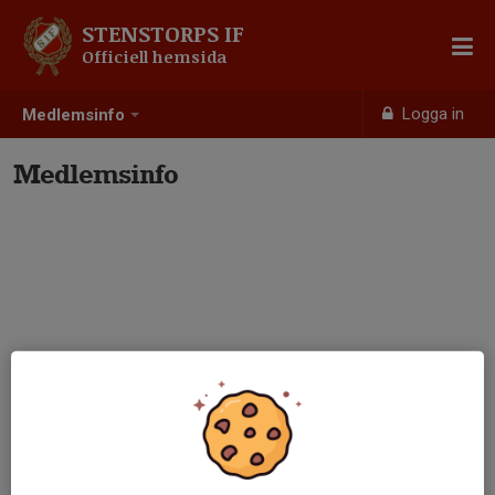
STENSTORPS IF
Officiell hemsida
Logga in
Medlemsinfo
Medlemsinfo