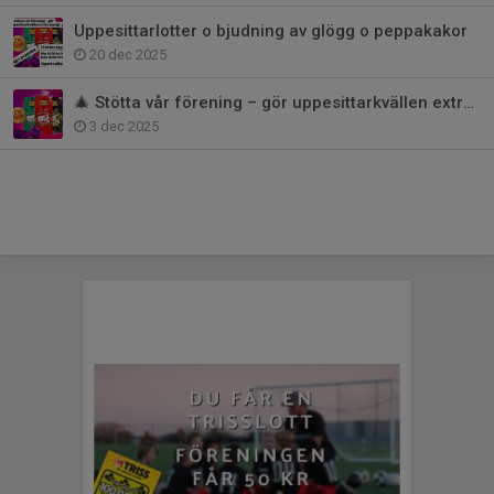
Uppesittarlotter o bjudning av glögg o peppakakor
20 dec 2025
🎄 Stötta vår förening – gör uppesittarkvällen extra mysig! 🎄
3 dec 2025