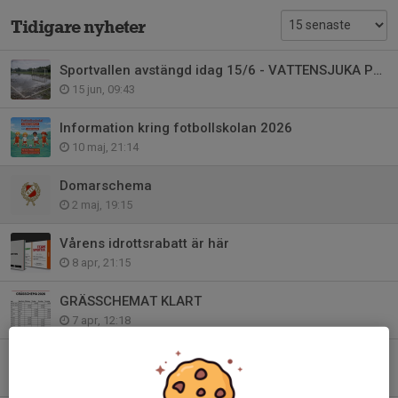
Tidigare nyheter
Sportvallen avstängd idag 15/6 - VATTENSJUKA PLANER
15 jun, 09:43
Information kring fotbollskolan 2026
10 maj, 21:14
Domarschema
2 maj, 19:15
Vårens idrottsrabatt är här
8 apr, 21:15
GRÄSSCHEMAT KLART
7 apr, 12:18
Glad Påsk 🐣
3 apr, 16:59