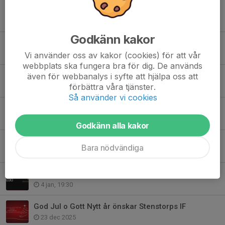
25% på fotbollsskor under perioden 19/3-19/4 2026.
26 mar, 12:23
Godkänn kakor
Uppgradera garderoben hos Stadium på Commerce under v.14
Vi använder oss av kakor (cookies) för att vår
26 mar, 12:20
webbplats ska fungera bra för dig. De används
även för webbanalys i syfte att hjälpa oss att
Schema inför fotograferingen 25-26 mars
förbättra våra tjänster.
15 mar, 20:14
Så använder vi cookies
FOTOGRAFERING 25-26 MARS
1 mar, 10:30
Godkänn alla kakor
Kallelse till årsmöte sön 22/2 kl.18:00
Bara nödvändiga
25 jan, 18:30
Vi förlänger samarbetet med Stadium!
4 jan, 19:30
God Jul o Gott Nytt år önskar Stenstorps IF
23 dec 2025