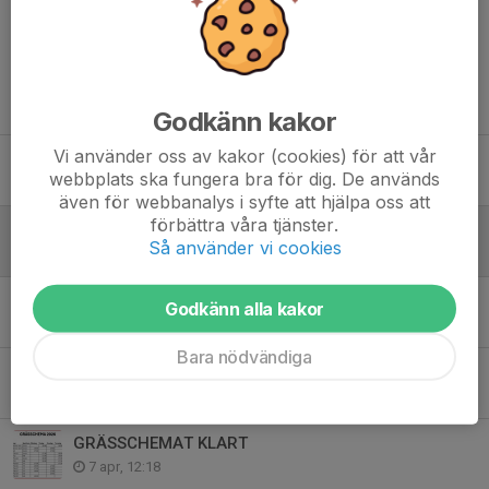
Tidigare nyheter
Godkänn kakor
Vi använder oss av kakor (cookies) för att vår
Sportvallen avstängd idag 15/6 - VATTENSJUKA PLANER
webbplats ska fungera bra för dig. De används
15 jun, 09:43
även för webbanalys i syfte att hjälpa oss att
förbättra våra tjänster.
Information kring fotbollskolan 2026
Så använder vi cookies
10 maj, 21:14
Domarschema
Godkänn alla kakor
2 maj, 19:15
Bara nödvändiga
Vårens idrottsrabatt är här
8 apr, 21:15
GRÄSSCHEMAT KLART
7 apr, 12:18