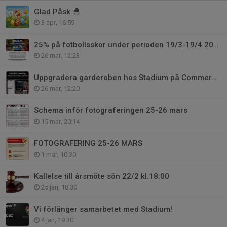
Glad Påsk 🐣
3 apr, 16:59
25% på fotbollsskor under perioden 19/3-19/4 2026.
26 mar, 12:23
Uppgradera garderoben hos Stadium på Commerce under v.14
26 mar, 12:20
Schema inför fotograferingen 25-26 mars
15 mar, 20:14
FOTOGRAFERING 25-26 MARS
1 mar, 10:30
Kallelse till årsmöte sön 22/2 kl.18:00
25 jan, 18:30
Vi förlänger samarbetet med Stadium!
4 jan, 19:30