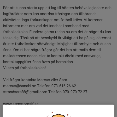
För att kunna starta upp ett lag till hösten behövs lagledare och
lagföräldrar som kan anordna träningar och tillhörande
aktiviteter. Inga förkunskaper om fotboll krävs. Vi kommer
informera mer om vad det innebär i samband med
fotbollsskolan. Fundera gärna redan nu om det är något du kan
tänka dig. Tänk på att benskydd är viktigt att ha på sig, däremot
är inte fotbollsskor nödvändigt. Möjlighet till ombyte och dusch
finns. Om ni har några frågor går det bra att maila dem till
mailadressen nedan eller ta kontakt direkt med ansvariga,
kontaktuppgifter finns även på hemsidan.
Vi ses på fotbollsskolan!
Vid frågor kontakta Marcus eller Sara
marcus@banahi.se Telefon 073-616 26 62
strandsara88@gmail.com Telefon 070-970 72 27
www.stenstorpsif.se
Dela nyhet