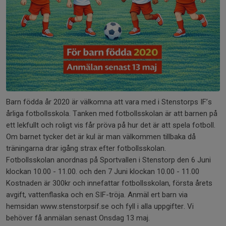
Barn födda år 2020 är välkomna att vara med i Stenstorps IF’s
årliga fotbollsskola. Tanken med fotbollsskolan är att barnen på
ett lekfullt och roligt vis får pröva på hur det är att spela fotboll.
Om barnet tycker det är kul är man välkommen tillbaka då
träningarna drar igång strax efter fotbollsskolan.
Fotbollsskolan anordnas på Sportvallen i Stenstorp den 6 Juni
klockan 10.00 - 11.00. och den 7 Juni klockan 10.00 - 11.00
Kostnaden är 300kr och innefattar fotbollsskolan, första årets
avgift, vattenflaska och en SIF-tröja. Anmäl ert barn via
hemsidan www.stenstorpsif.se och fyll i alla uppgifter. Vi
behöver få anmälan senast Onsdag 13 maj.