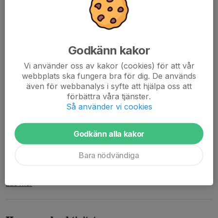
Godkänn kakor
Vi använder oss av kakor (cookies) för att vår
webbplats ska fungera bra för dig. De används
även för webbanalys i syfte att hjälpa oss att
förbättra våra tjänster.
Så använder vi cookies
Spelprogram Lördag 5/10
Hej!
Godkänn alla kakor
Helgen 5-6/10 ska våra tjejer spela kick on cup och första cupen
9 mot 9. Blir en bra start inför kommande säsong då vi kommer
Bara nödvändiga
att spela 9 mot 9 i seriespel. Vi kommer att fördela tjejerna i 4
grupper och köra...
Läs mer