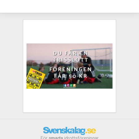
För
smarta
idrottsföreningar