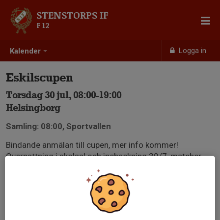
STENSTORPS IF
F 12
Logga in
Kalender
Eskilscupen
Torsdag 30 jul, 08:00-19:00
Helsingborg
Samling: 08:00, Sportvallen
Bindande anmälan till cupen, mer info kommer!
Övernattning i skolsal och incheckning 30/7, matcher
startar 31/7