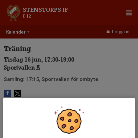
STENSTORPS IF
F 12
Logga in
Kalender
Träning
Tisdag 16 jun, 17:30-19:00
Sportvallen A
Samling: 17:15, Sportvallen för ombyte