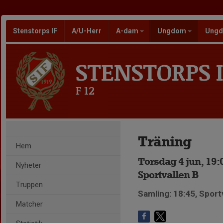
Stenstorps IF
A/U-Herr
A-dam
Ungdom
Ungd
STENSTORPS I
F 12
Träning
Hem
Torsdag 4 jun, 19:
Nyheter
Sportvallen B
Truppen
Samling: 18:45, Sport
Matcher