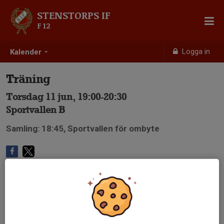
STENSTORPS IF
F 12
Logga in
Kalender
Träning
Torsdag 11 jun, 19:00-20:30
Sportvallen B
Samling: 18:45, Sportvallen för ombyte