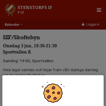
STENSTORPS IF
F 12
Logga in
Kalender
SIF/Skoftebyn
Onsdag 3 jun, 19:30-21:30
Sportvallen A
Samling: 19:00, Sportvallen
Hela laget samlas och hejar fram vårt duktiga damlag
när de möter Skoftebyn