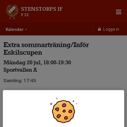
STENSTORPS IF
F 12
Logga in
Kalender
Extra sommarträning/Inför
Eskilscupen
Måndag 20 jul, 18:00-19:30
Sportvallen A
Samling: 17:45