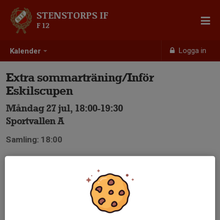
STENSTORPS IF
F 12
Logga in
Kalender
Extra sommarträning/Inför
Eskilscupen
Måndag 27 jul, 18:00-19:30
Sportvallen A
Samling: 18:00