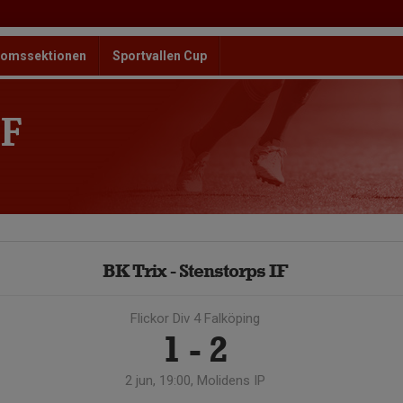
omssektionen
Sportvallen Cup
F
BK Trix - Stenstorps IF
Flickor Div 4 Falköping
1 - 2
2 jun, 19:00, Molidens IP