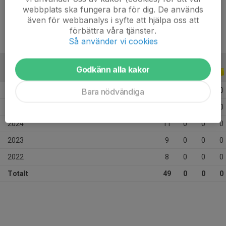
Ålder
14 år
webbplats ska fungera bra för dig. De används
även för webbanalys i syfte att hjälpa oss att
förbättra våra tjänster.
Så använder vi cookies
Godkänn alla kakor
ALLA SERIER
ALLA ÅR
2026
7
0
0
0
Bara nödvändiga
2025
14
0
0
0
2024
11
0
0
0
2023
9
0
0
0
2022
8
0
0
0
Totalt
49
0
0
0