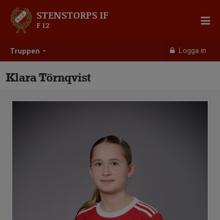
STENSTORPS IF
F 12
Logga in
Truppen
Klara Törnqvist