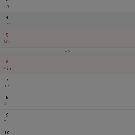
Fre
4
Lör
5
Sön
v.2
6
Mån
7
Tis
8
Ons
9
Tor
10