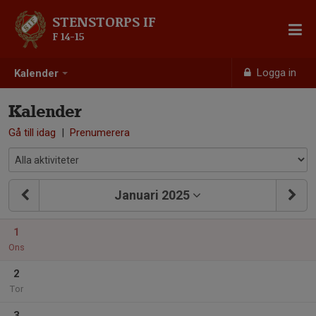
STENSTORPS IF
F 14-15
Logga in
Kalender
Kalender
Gå till idag
|
Prenumerera
Januari 2025
1
Ons
2
Tor
3