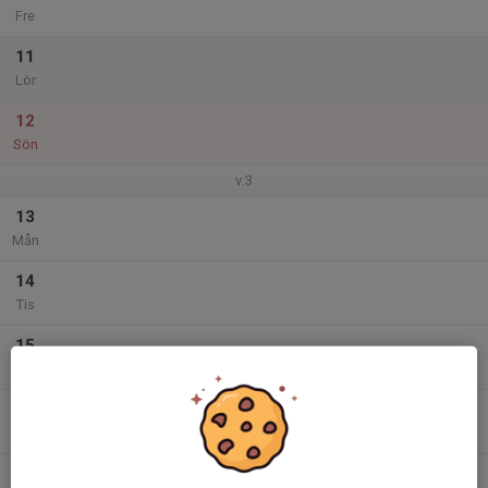
Fre
11
Lör
12
Sön
v.3
13
Mån
14
Tis
15
Ons
16
Tor
17