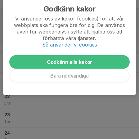
Fre
Godkänn kakor
18
Vi använder oss av kakor (cookies) för att vår
Lör
webbplats ska fungera bra för dig. De används
även för webbanalys i syfte att hjälpa oss att
19
förbättra våra tjänster.
Sön
Så använder vi cookies
v.4
20
Godkänn alla kakor
Mån
Bara nödvändiga
21
Tis
22
Ons
23
Tor
24