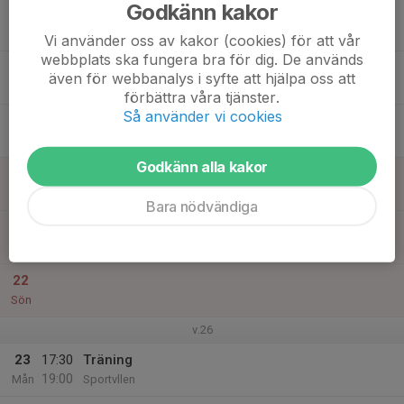
Godkänn kakor
17
Tis
Vi använder oss av kakor (cookies) för att vår
webbplats ska fungera bra för dig. De används
18
även för webbanalys i syfte att hjälpa oss att
Ons
förbättra våra tjänster.
Så använder vi cookies
19
Tor
Godkänn alla kakor
20
Fre
Bara nödvändiga
21
Lör
22
Sön
v.26
23
17:30
Träning
19:00
Mån
Sportvllen