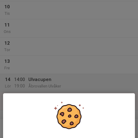
10
Tis
11
Ons
12
Tor
13
Fre
14
14:00
Ulvacupen
19:00
Lör
Åbrovallen Ulvåker
15
13:30
Ulvacupen
17:30
Sön
Åbrovallen Ulvåker
v.25
16
17:30
Träning
19:00
Mån
Sportvllen