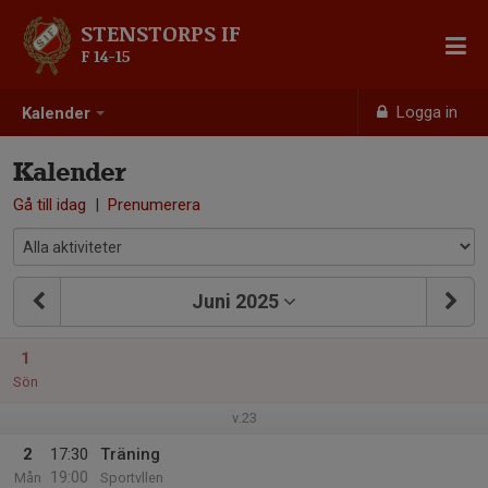
STENSTORPS IF
F 14-15
Logga in
Kalender
Kalender
Gå till idag
|
Prenumerera
Juni 2025
1
Sön
v.23
2
17:30
Träning
19:00
Mån
Sportvllen