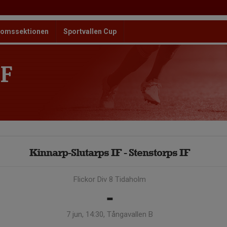
omssektionen
Sportvallen Cup
F
Kinnarp-Slutarps IF - Stenstorps IF
Flickor Div 8 Tidaholm
-
7 jun, 14:30, Tångavallen B