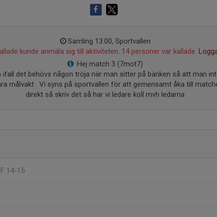
Samling 13:00, Sportvallen
llade kunde anmäla sig till aktiviteten. 14 personer var kallade.
Logga
Hej match 3 (7mot7)
 ifall det behövs någon tröja när man sitter på bänken så att man inte b
 vara målvakt . Vi syns på sportvallen för att gemensamt åka till match
direkt så skriv det så har vi ledare koll mvh ledarna
, F 14-15