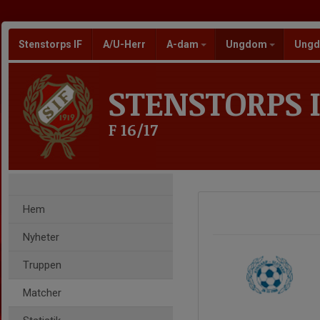
Stenstorps IF
A/U-Herr
A-dam
Ungdom
Ungd
STENSTORPS I
F 16/17
Hem
Nyheter
Truppen
Matcher