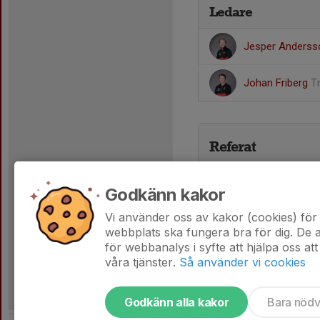
Ledare
Jesper Anders
Johan Friberg
T
Referat
Godkänn kakor
Vi använder oss av kakor (cookies) för 
webbplats ska fungera bra för dig. De
för webbanalys i syfte att hjälpa oss att
våra tjänster.
Så använder vi cookies
Godkänn alla kakor
Bara nöd