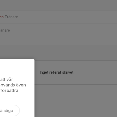
son
Tränare
ränare
Inget referat skrivet
att vår
 används även
 förbättra
vändiga