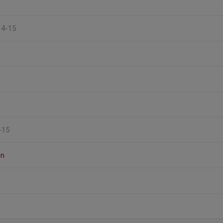
 14-15
-15
on