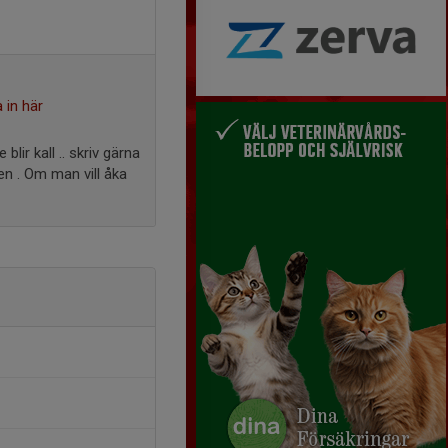
 in här
lir kall .. skriv gärna
en . Om man vill åka