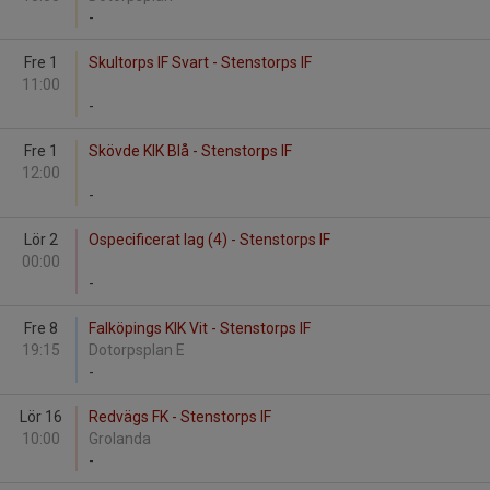
-
Fre 1
Skultorps IF Svart - Stenstorps IF
11:00
-
Fre 1
Skövde KIK Blå - Stenstorps IF
12:00
-
Lör 2
Ospecificerat lag (4) - Stenstorps IF
00:00
-
Fre 8
Falköpings KIK Vit - Stenstorps IF
19:15
Dotorpsplan E
-
Lör 16
Redvägs FK - Stenstorps IF
10:00
Grolanda
-