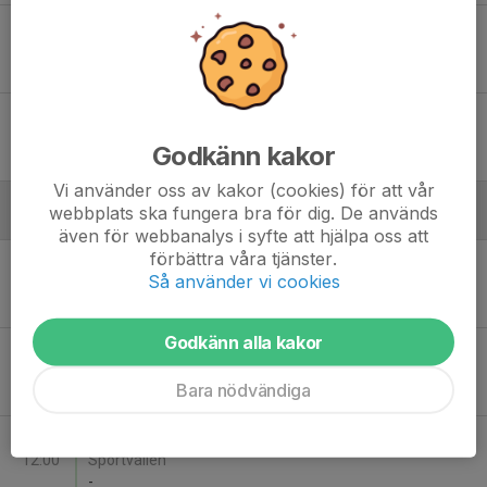
Sön 7
Kinnarp-Slutarps IF - Stenstorps IF
14:30
Tångavallen B
-
Sön 14
Stenstorps IF - Skultorps IF
17:00
Sportvallen B
Godkänn kakor
-
Vi använder oss av kakor (cookies) för att vår
webbplats ska fungera bra för dig. De används
Augusti
även för webbanalys i syfte att hjälpa oss att
förbättra våra tjänster.
Lör 15
Skövde KIK Vit - Stenstorps IF
Så använder vi cookies
10:00
-
Godkänn alla kakor
Lör 15
Stenstorps IF - Falköpings KIK Turkos
11:00
Sportvallen
Bara nödvändiga
-
Lör 15
Stenstorps IF - Skultorps IF Svart
12:00
Sportvallen
-