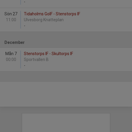
-
Sön 27
Tidaholms GoIF - Stenstorps IF
11:00
Ulvesborg Knatteplan
-
December
Mån 7
Stenstorps IF - Skultorps IF
00:00
Sportvallen B
-