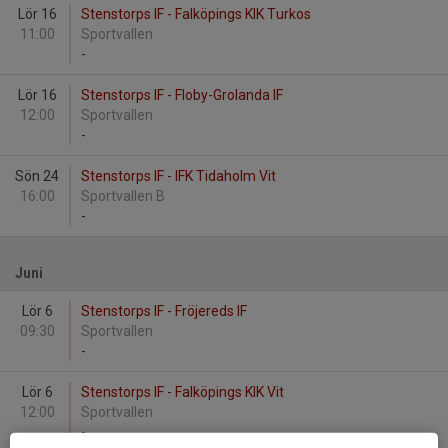
Lör 16
Stenstorps IF - Falköpings KIK Turkos
11:00
Sportvallen
-
Lör 16
Stenstorps IF - Floby-Grolanda IF
12:00
Sportvallen
-
Sön 24
Stenstorps IF - IFK Tidaholm Vit
16:00
Sportvallen B
-
Juni
Lör 6
Stenstorps IF - Fröjereds IF
09:30
Sportvallen
-
Lör 6
Stenstorps IF - Falköpings KIK Vit
12:00
Sportvallen
-