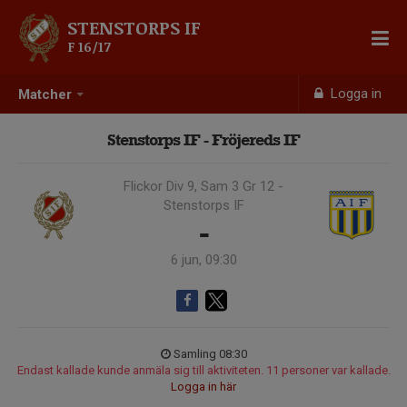
STENSTORPS IF
F 16/17
Logga in
Matcher
Stenstorps IF - Fröjereds IF
Flickor Div 9, Sam 3 Gr 12 -
Stenstorps IF
-
6 jun, 09:30
Samling 08:30
Endast kallade kunde anmäla sig till aktiviteten. 11 personer var kallade.
Logga in här