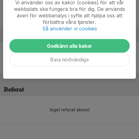
Vi använder oss av kakor (cookies) för att vår
Wilma Solsjö
webbplats ska fungera bra för dig. De används
även för webbanalys i syfte att hjälpa oss att
Zuzanna Lupina
förbättra våra tjänster.
Så använder vi cookies
Ledare
Godkänn alla kakor
Jesper Andersson
Tränare
Bara nödvändiga
Kajsa Johansson
Tränare
Referat
Inget referat skrivet