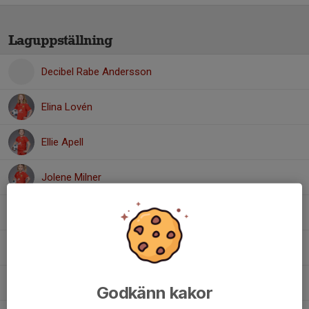
Laguppställning
Decibel Rabe Andersson
Elina Lovén
Ellie Apell
Jolene Milner
Minnah Meriläinen
Nora Voorthuis
Saga Mårtensson
Godkänn kakor