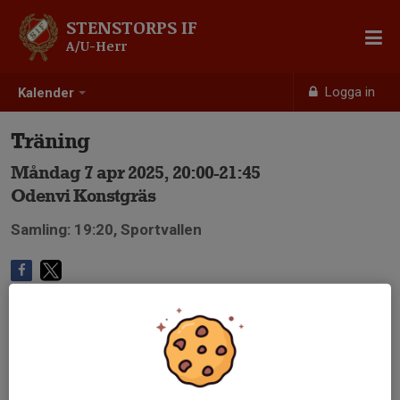
STENSTORPS IF
A/U-Herr
Logga in
Kalender
Träning
Måndag 7 apr 2025, 20:00-21:45
Odenvi Konstgräs
Samling: 19:20, Sportvallen