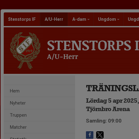
Stenstorps IF
A/U-Herr
A-dam
Ungdom
Ungd
STENSTORPS I
A/U-Herr
TRÄNINGS
Hem
Lördag 5 apr 2025,
Nyheter
Tjörnbro Arena
Truppen
Samling: 09:00
Matcher