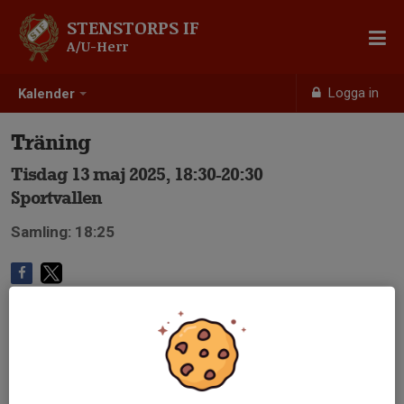
STENSTORPS IF
A/U-Herr
Logga in
Kalender
Träning
Tisdag 13 maj 2025, 18:30-20:30
Sportvallen
Samling: 18:25