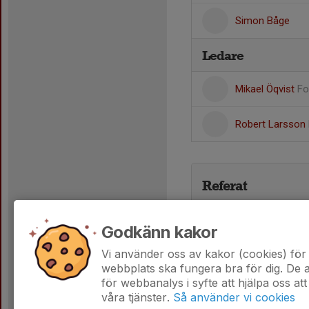
Simon Båge
Ledare
Mikael Öqvist
Fo
Robert Larsson
Referat
Godkänn kakor
Vi använder oss av kakor (cookies) för 
webbplats ska fungera bra för dig. De
för webbanalys i syfte att hjälpa oss att
våra tjänster.
Så använder vi cookies