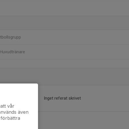
tbollsgrupp
Huvudtränare
Inget referat skrivet
att vår
 används även
 förbättra