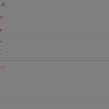
, U2
on
on
on
n
scu