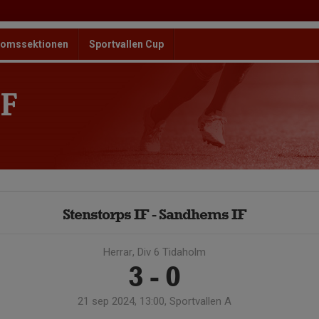
omssektionen
Sportvallen Cup
F
Stenstorps IF - Sandhems IF
Herrar, Div 6 Tidaholm
3 - 0
21 sep 2024, 13:00, Sportvallen A