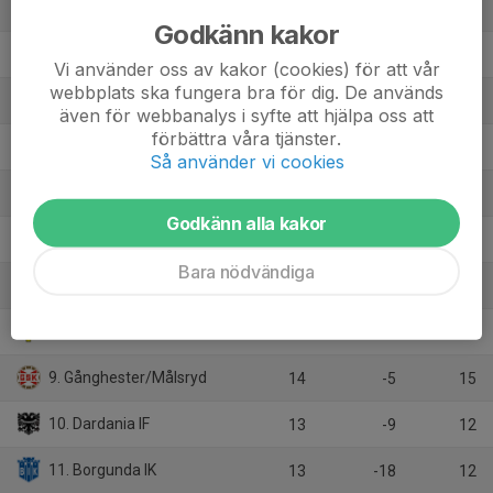
1. Ulricehamns IFK
14
36
34
Godkänn kakor
2. Tvärred-Vegby FC
13
9
27
Vi använder oss av kakor (cookies) för att vår
webbplats ska fungera bra för dig. De används
3. Äspereds IF
13
5
24
även för webbanalys i syfte att hjälpa oss att
förbättra våra tjänster.
4. Stenstorps IF
13
8
23
Så använder vi cookies
5. Mariedals IK
13
7
21
Godkänn alla kakor
6. Limmareds IF
13
3
19
Bara nödvändiga
7. Hössna/Timmele
13
4
18
8. Tomtens IF
13
-21
16
9. Gånghester/Målsryd
14
-5
15
10. Dardania IF
13
-9
12
11. Borgunda IK
13
-18
12