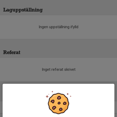
Laguppställning
Ingen uppställning ifylld
Referat
Inget referat skrivet
Tabell
Herrar, Div 5 Sydöstra
M
+/-
P