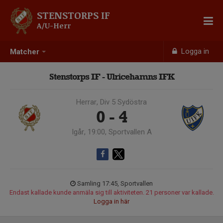
STENSTORPS IF
A/U-Herr
Logga in
Matcher
Stenstorps IF - Ulricehamns IFK
Herrar, Div 5 Sydöstra
0 - 4
Igår, 19:00, Sportvallen A
Samling 17:45, Sportvallen
Endast kallade kunde anmäla sig till aktiviteten. 21 personer var kallade.
Logga in här