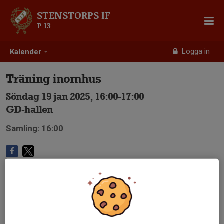
STENSTORPS IF
P 13
Logga in
Kalender
Träning inomhus
Söndag 19 jan 2025, 16:00-17:00
GD-hallen
Samling: 16:00