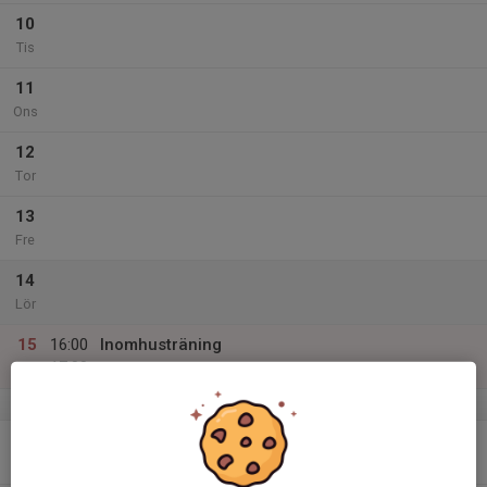
10
Tis
11
Ons
12
Tor
13
Fre
14
Lör
15
16:00
Inomhusträning
17:00
Sön
GD-hallen
v.51
16
Mån