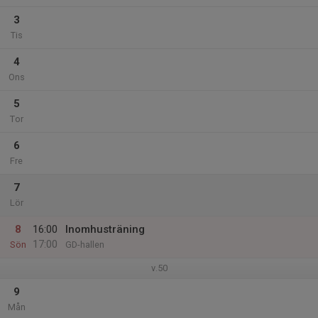
3
Tis
4
Ons
5
Tor
6
Fre
7
Lör
8
16:00
Inomhusträning
17:00
Sön
GD-hallen
v.50
9
Mån