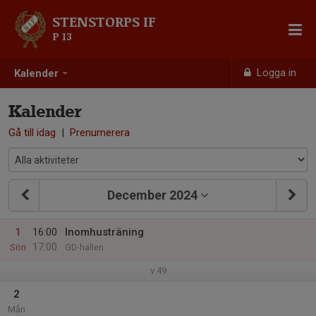
STENSTORPS IF
P 13
Logga in
Kalender
Kalender
Gå till idag
|
Prenumerera
December 2024
1
16:00
Inomhusträning
17:00
Sön
GD-hallen
v.49
2
Mån