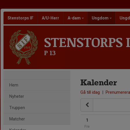
Stenstorps IF
A/U-Herr
A-dam
Ungdom
Ungd
STENSTORPS I
P 13
Kalender
Hem
Gå till idag
|
Prenumerer
Nyheter
Truppen
Matcher
1
Fre