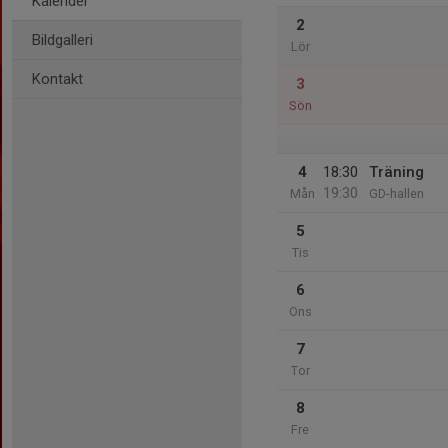
Kalender
2
Bildgalleri
Lör
Kontakt
3
Sön
4
18:30
Träning
19:30
Mån
GD-hallen
5
Tis
6
Ons
7
Tor
8
Fre