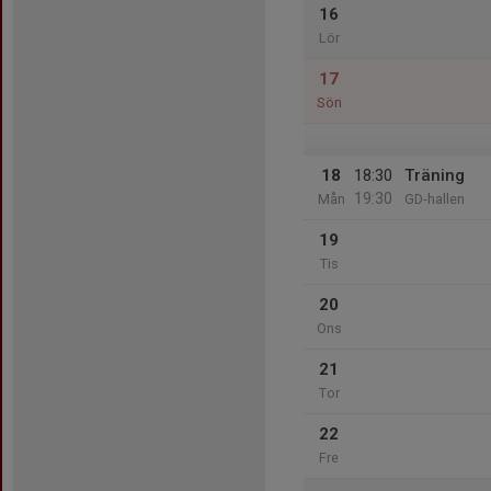
16
Lör
17
Sön
18
18:30
Träning
19:30
Mån
GD-hallen
19
Tis
20
Ons
21
Tor
22
Fre