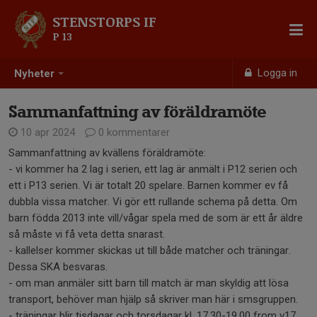
STENSTORPS IF
P 13
Logga in
Nyheter
Sammanfattning av föräldramöte
10 apr 2024
0 kommentarer
Sammanfattning av kvällens föräldramöte:
- vi kommer ha 2 lag i serien, ett lag är anmält i P12 serien och
ett i P13 serien. Vi är totalt 20 spelare. Barnen kommer ev få
dubbla vissa matcher. Vi gör ett rullande schema på detta. Om
barn födda 2013 inte vill/vågar spela med de som är ett år äldre
så måste vi få veta detta snarast.
- kallelser kommer skickas ut till både matcher och träningar.
Dessa SKA besvaras.
- om man anmäler sitt barn till match är man skyldig att lösa
transport, behöver man hjälp så skriver man här i smsgruppen.
- träningar blir tisdagar och torsdagar kl. 17.30-19.00 from v17.