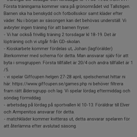
Första träningarna kommer vara på grönområdet vid Tallstigen.
Barnen ska ha benskydd och fotbollsskor samt kläder efter
väder. Nu i början av säsongen kan det behövas underställ. Vi
avbryter ingen träning för att barnen fryser.
- Vi har också frivillig träning 2 torsdagar kl 18-19. Det är
löpträning och vi utgår från GD-skolan.
- Kioskarbete kommer fördelas ut, Johan (lagförälder)
återkommer med schema för detta. Man ansvarar själv för att
byta i smsgruppen. Första tillfället är 20/4 och andra tillfället är 1
/5.
- vi spelar Giffcupen helgen 27-28 april, spelschemat hittar ni
här: https://www.giffcupen.se/games.php ni behöver filtrera
fram rätt åldersgrupp och lag. Vi spelar lördag eftermiddag och
söndag förmiddag.
- arbetsdag på lördag på sportvallen kl 10-13. Föräldrar till Elver
och Armpenitos ansvarar för detta.
- matchkläder kommer kvitteras ut, detta ansvarar spelaren för
att återlämna efter avslutad säsong.